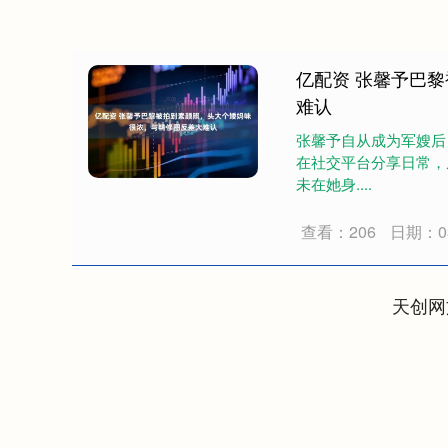
亿配资 张馨予巴
难认
张馨予自从成为军嫂后
在社交平台分享日常，
未在她身....
查看：206
日期：03
天创网