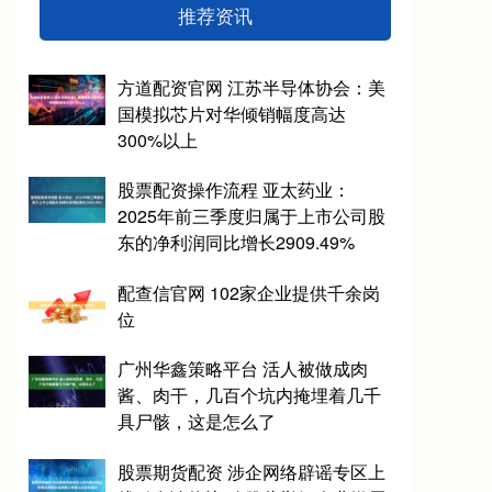
推荐资讯
方道配资官网 江苏半导体协会：美
国模拟芯片对华倾销幅度高达
300%以上
股票配资操作流程 亚太药业：
2025年前三季度归属于上市公司股
东的净利润同比增长2909.49%
配查信官网 102家企业提供千余岗
位
广州华鑫策略平台 活人被做成肉
酱、肉干，几百个坑内掩埋着几千
具尸骸，这是怎么了
股票期货配资 涉企网络辟谣专区上