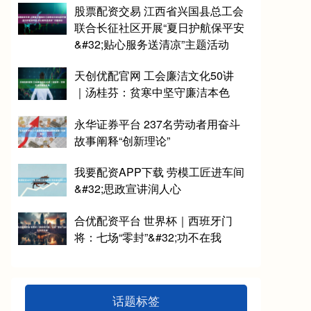
股票配资交易 江西省兴国县总工会
联合长征社区开展“夏日护航保平安
&#32;贴心服务送清凉”主题活动
天创优配官网 工会廉洁文化50讲
｜汤桂芬：贫寒中坚守廉洁本色
永华证券平台 237名劳动者用奋斗
故事阐释“创新理论”
我要配资APP下载 劳模工匠进车间
&#32;思政宣讲润人心
合优配资平台 世界杯｜西班牙门
将：七场“零封”&#32;功不在我
话题标签