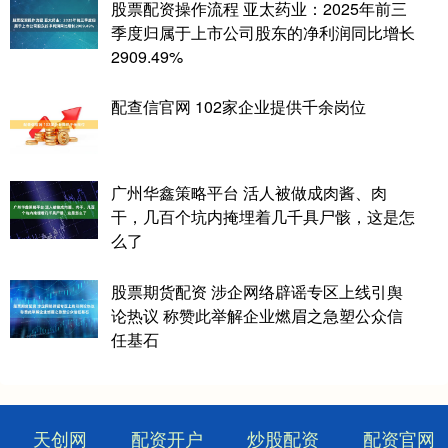
股票配资操作流程 亚太药业：2025年前三
季度归属于上市公司股东的净利润同比增长
2909.49%
配查信官网 102家企业提供千余岗位
广州华鑫策略平台 活人被做成肉酱、肉
干，几百个坑内掩埋着几千具尸骸，这是怎
么了
股票期货配资 涉企网络辟谣专区上线引舆
论热议 称赞此举解企业燃眉之急塑公众信
任基石
天创网
配资开户
炒股配资
配资官网