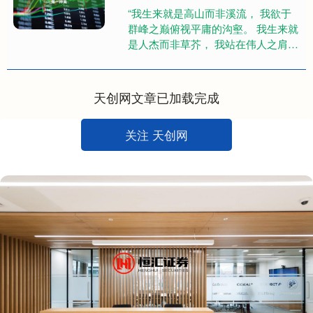
“我生来就是高山而非溪流， 我欲于
群峰之巅俯视平庸的沟壑。 我生来就
是人杰而非草芥， 我站在伟人之肩藐
视卑微的懦夫！” 当你第一次听到 华
坪女子高中的这段誓词时....
天创网文章已加载完成
关注 天创网