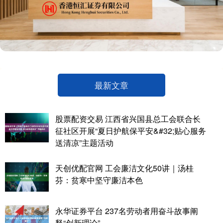
最新文章
股票配资交易 江西省兴国县总工会联合长
征社区开展“夏日护航保平安&#32;贴心服务
送清凉”主题活动
天创优配官网 工会廉洁文化50讲｜汤桂
芬：贫寒中坚守廉洁本色
永华证券平台 237名劳动者用奋斗故事阐
释“创新理论”