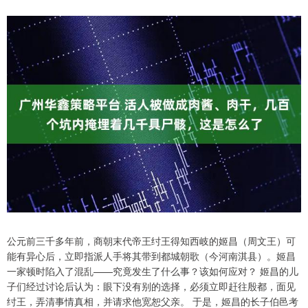
公元前三千多年前，商朝末代帝王纣王得知西岐的姬昌（周文王）可
能有异心后，立即指派人手将其带到都城朝歌（今河南淇县）。姬昌
一家顿时陷入了混乱——究竟发生了什么事？该如何应对？ 姬昌的儿
子们经过讨论后认为：眼下没有别的选择，必须立即赶往殷都，面见
纣王，弄清事情真相，并请求他宽恕父亲。 于是，姬昌的长子伯邑考