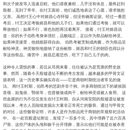
和次子姬发等人迅速启程。他们昼夜兼程，几乎没有休息，最终赶到
殷都，见到了帝辛。在纣王面前，他们诚恳地表达了心愿，请求饶恕
父亲。 虽然纣王心中对姬昌心存怀疑，但没有确凿证据。经过一番思
考后，纣王决定考验姬昌和他的儿子们。如果他们通过考验，就可以
释放他们；如果不行，谁也别想再活着离开。 接着，纣王对姬昌说
道：你的长子伯邑考身体强壮，品貌端正，足以作为祭品献给神灵。
如果神灵接受，他就能获得自由。 伯邑考被烹制成肉酱，作为祭品呈
献给神灵。神灵愉快地接纳了这份献祭，姬昌和纣王的朝臣也得以分
享这份祭品。痛苦中，姬昌忍着悲伤，吃下了自己儿子的肉。
这种令人震惊的事，若仅从耳闻来看，往往被认为是荒唐的野史故
事。然而，随着今天殷墟遗址不断的考古发掘，越来越多的甲骨文证
据表明，这一历史事实确实存在——它是商朝时期统治者常见的做
法。 商纣王时期，伯邑考的悲剧并非个例。许多商朝统治下的诸侯国
首领，如鬼侯、鄂侯等，也曾被做成肉干，献给神灵或被人食用。 这
些血腥的行为不仅仅发生在纣王时期。自从河南安阳的殷墟遗址被发
现以来，考古人员陆续发掘出大量非正常死亡的骸骨。通过与甲骨文
的对比，这些骸骨证明，许多人是作为祭品死于商朝的常规祭祀活动
中。 在一处宫殿遗址附近，发现了一百多个坑，其中埋葬了近六百具
尸骨。这些尸体的头颅和躯干分开埋葬，显示出他们可能是在被杀害