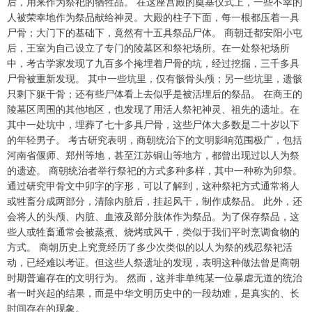
后，用来作为祭祀的牺牲品。 在这座宫殿的奠基仪式上，一些不幸的
人被荣幸地作为祭品献给神灵。大殿的柱子下面，每一根都压着一具
尸骨；大门下的基础下，竟然有十五具祭品尸体。 商朝迁都安阳小屯
后，王室为自己设立了专门的陵墓区和祭祀场所。在一处祭祀场所
中，考古学家发现了九百多个掩埋着尸骨的坑，经过挖掘，三千多具
尸骨被重新发现。 其中一些坑里，仅有骸骨头颅；另一些坑里，遗骸
只剩下躯干骨；还有些尸体看上去似乎是被活埋后的祭品。 在商王的
陵墓区周围的其他地区，也发现了用活人祭祀神灵、祖先的遗址。在
其中一处坑中，埋葬了七十多具尸骨，这些尸体大多数是二十岁以下
的年轻男子。 考古研究表明，商朝统治下的文明影响范围极广，包括
河南省偃师、郑州等地，甚至江苏铜山等地方，都曾出现过以人为祭
的遗迹。 商朝统治者举行祭祀的方式多种多样，其中一种称为卯祭。
通过研究甲骨文中卯字的字形，可以了解到，这种祭祀方式通常将人
或牲畜分成两部分，清除内脏后，挂起风干，制作成祭品。 此外，还
会将人的头颅、内脏、血液及部分肢体作为祭品。为了保存祭品，这
些人或牲畜通常会被蒸煮、烧烤或风干，类似于我们平时烹调食物的
方式。 商朝历史上究竟经历了多少次类似的以人为祭的残忍祭祀活
动，已经难以考证。但这些人祭遗址的发现，表明这种做法曾是商朝
时期普遍存在的文明行为。 然而，这并非单纯某一位暴虐无道的统治
者一时兴起的结果，而是中华文明历史中的一段劫难，是真实的、长
时间存在的现象。