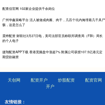
配查信官网 102家企业提供千余岗位
广州华鑫策略平台 活人被做成肉酱、肉干，几百个坑内掩埋着几千具尸
骸，这是怎么了
震烨配资 财联社3月27日电，美司法部官员称联邦调查局（FBI）局长
的个人电子
捷翔配资APP下载 香港宽频盘中涨超7% 附属公司获授107.5亿港元定
期贷款融资
天创网
配资开户
炒股配资
配资官网
开户
友情链接：