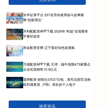
永华证券平台 237名劳动者用奋斗故事阐
释“创新理论”
升利配配资APP下载 2026年“村超”全国赛阜
平赛区收官
和金配资官网 辽宁算好绿色发展账
万德配资APP下载 天津：端午假期473家重点
企业实现销售10.9亿元
震烨配资 财联社3月27日电，美司法部官员称
联邦调查局（FBI）局长的个人电子
推荐资讯