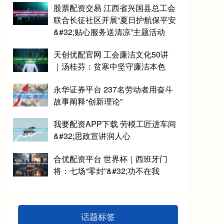
股票配资交易 江西省兴国县总工会
联合长征社区开展“夏日护航保平安
&#32;贴心服务送清凉”主题活动
天创优配官网 工会廉洁文化50讲
｜汤桂芬：贫寒中坚守廉洁本色
永华证券平台 237名劳动者用奋斗
故事阐释“创新理论”
我要配资APP下载 劳模工匠进车间
&#32;思政宣讲润人心
合优配资平台 世界杯｜西班牙门
将：七场“零封”&#32;功不在我
话题标签