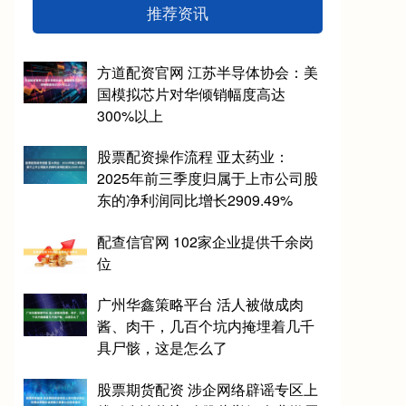
推荐资讯
方道配资官网 江苏半导体协会：美
国模拟芯片对华倾销幅度高达
300%以上
股票配资操作流程 亚太药业：
2025年前三季度归属于上市公司股
东的净利润同比增长2909.49%
配查信官网 102家企业提供千余岗
位
广州华鑫策略平台 活人被做成肉
酱、肉干，几百个坑内掩埋着几千
具尸骸，这是怎么了
股票期货配资 涉企网络辟谣专区上