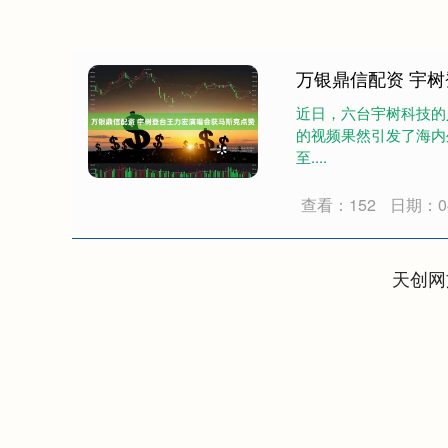
万银鼎信配资 宇
近日，六台宇树科技的
的视频果然引发了海内
至....
查看：152
日期：04
天创网