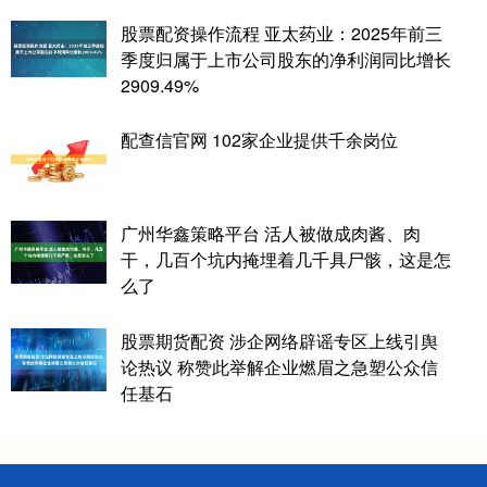
股票配资操作流程 亚太药业：2025年前三
季度归属于上市公司股东的净利润同比增长
2909.49%
配查信官网 102家企业提供千余岗位
广州华鑫策略平台 活人被做成肉酱、肉
干，几百个坑内掩埋着几千具尸骸，这是怎
么了
股票期货配资 涉企网络辟谣专区上线引舆
论热议 称赞此举解企业燃眉之急塑公众信
任基石