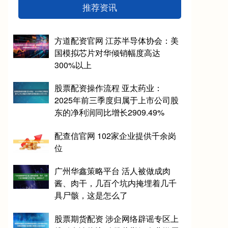
推荐资讯
方道配资官网 江苏半导体协会：美
国模拟芯片对华倾销幅度高达
300%以上
股票配资操作流程 亚太药业：
2025年前三季度归属于上市公司股
东的净利润同比增长2909.49%
配查信官网 102家企业提供千余岗
位
广州华鑫策略平台 活人被做成肉
酱、肉干，几百个坑内掩埋着几千
具尸骸，这是怎么了
股票期货配资 涉企网络辟谣专区上