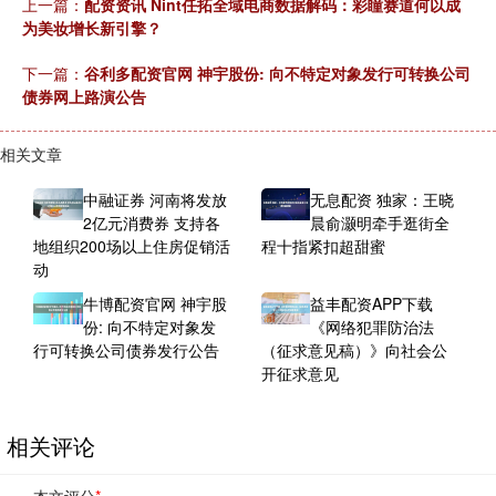
上一篇：
配资资讯 Nint任拓全域电商数据解码：彩瞳赛道何以成
为美妆增长新引擎？
下一篇：
谷利多配资官网 神宇股份: 向不特定对象发行可转换公司
债券网上路演公告
相关文章
中融证券 河南将发放
无息配资 独家：王晓
2亿元消费券 支持各
晨俞灏明牵手逛街全
地组织200场以上住房促销活
程十指紧扣超甜蜜
动
牛博配资官网 神宇股
益丰配资APP下载
份: 向不特定对象发
《网络犯罪防治法
行可转换公司债券发行公告
（征求意见稿）》向社会公
开征求意见
相关评论
本文评分
*