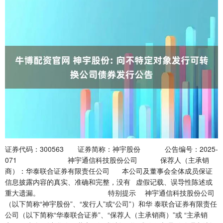
证券代码：300563 证券简称：神宇股份 公告编号：2025-071 神宇通信科技股份公司 保荐人（主承销商）：华泰联合证券有限责任公司 本公司及董事会全体成员保证信息披露内容的真实、准确和完整，没有 虚假记载、误导性陈述或重大遗漏。 特别提示 神宇通信科技股份公司（以下简称“神宇股份”、“发行人”或“公司”）和华 泰联合证券有限责任公司（以下简称“华泰联合证券”、“保荐人（主承销商）”或 “主承销商”），根据《中华人民共和国证券法》《证券发行与承销管理办法》（证 监会令〔第 228 号〕）、《上市公司证券发行注册管理办法》（证监会令〔第 227 号〕）、《深圳证券交易所上市公司证券发行与承销业务实施细则（2025 年修 订）》（深证上〔2025〕268 号）、《深圳证券交易所上市公司自律监管指引第 证券交易所创业板上市公司自律监管指南第 1 号——业务办理（2025 年修订）》 （深证上〔2025〕398 号）等相关规定向不特定对象发行可转换公司债券（以下 简称“神宇转债”或“可转债”）。 本次向不特定对象发行的可转债将向发行人在股权登记日（2025 年 12 月 10 日，T-1 日）收市后中国证券登记结算有限责任公司深圳分公司（以下简称“中 国结算深圳分公司”）登记在册的原股东优先配售，原股东优先配售后余额部分 （含原股东放弃优先配售部分）通过深圳证券交易所（以下简称“深交所”）交易 系统网上向社会公众投资者发行（以下简称“网上发行”）。 参与网上申购的投资者请认真阅读本公告及深交所（www.szse.cn）公布的 相关规定。 本次向不特定对象发行可转换公司债券在发行流程、申购、缴款和投资者弃 购处理等环节的重点提示如下： （T 日），申购时间为 T 日 9:15-11:30，13:00-15:00。原股东参与优先配售时， 需在其优先配售额度之内根据优先配售的可转债数量足额缴付资金。原股东及 社会公众投资者参与优先配售后余额部分的网上申购时无需缴付申购资金。 购金额，不得超资产规模或资金规模申购。主承销商发现投资者不遵守行业监管 要求，超过相应资产规模或资金规模申购的，有权认定该投资者的申购无效。投 资者应自主表达申购意向，不得概括委托证券公司代为申购。 个证券账户参与同一只可转债申购的，或投资者使用同一证券账户多次参与同 一只可转债申购的，以该投资者的第一笔申购为有效申购，其余申购均为无效申 购。投资者的委托一经接受，不得撤单。 确认多个证券账户为同一投资者持有的原则为证券账户注册资料中的“账 户持有人名称”、“有效身份证明文件号码”均相同。证券公司客户定向资产管理 专用账户、企业年金账户以及职业年金账户，证券账户注册资料中“账户持有人 名称”相同且“有效身份证明文件号码”相同的，按不同投资者进行统计。不合 格、休眠和注销的证券账户不得参与可转债的申购。证券账户注册资料以 T-1 日 日终为准。 定对象发行可转换公司债券中签号码公告》（以下简称“《中签号码公告》”）履 行缴款义务，确保其资金账户在 2025 年 12 月 15 日（T+2 日）日终有足额的认 购资金，投资者款项划付需遵守投资者所在证券公司的相关规定。投资者认购资 金不足的，不足部分视为放弃认购，由此产生的后果及相关法律责任，由投资者 自行承担。根据中国结算深圳分公司的相关规定，放弃认购的最小单位为 1 张。 网上投资者放弃认购的部分由保荐人（主承销商）包销。 足本次发行数量的 70%时，或当原股东优先认购的可转债数量和网上投资者缴 款认购的可转债数量合计不足本次发行数量的 70%时，发行人及主承销商将协 商是否采取中止发行措施，并及时向深交所报告。如果中止发行，将公告中止发 行原因，并在注册批文有效期内择机重启发行。 本次发行认购金额不足 50,000.00 万元的部分由主承销商包销。主承销商根 据网上资金到账情况确定最终配售结果和包销金额，主承销商包销比例原则上 不超过本次发行总额的 30%，即原则上最大包销额为 15,000.00 万元。当实际包 销比例超过本次发行总额的 30%时，主承销商将启动内部承销风险评估程序， 并与发行人协商一致后继续履行发行程序或采取中止发行措施。如确定继续履 行发行程序，主承销商将调整最终包销比例，全额包销投资者认购金额不足的金 额，并及时向深交所报告；如确定采取中止发行措施，主承销商和发行人将及时 向深交所报告，公告中止发行原因，并将在注册批文有效期内择机重启发行。 算参与人最近一次申报其放弃认购的次日起 6 个月（按 180 个自然日计算，含 次日）内不得参与新股、存托凭证、可转换公司债券及可交换公司债券申购。 放弃认购情形以投资者为单位进行判断。放弃认购的次数按照投资者实际 放弃认购的新股、存托凭证、可转换公司债券、可交换公司债券累计计算；投资 者持有多个证券账户的，其任何一个证券账户发生放弃认购情形的，放弃认购次 数累计计算。不合格、注销证券账户所发生过的放弃认购情形也纳入统计次数。 果可转债存续期间出现对公司经营管理和偿债能力有重大负面影响的事件，本 次可转债可能因未提供担保而增加兑付风险。 本公告的各项内容，知悉本次发行的发行流程和配售原则，充分了解可转换公司 债券投资风险与市场风险，审慎参与本次可转换公司债券申购。投资者一旦参与 本次申购，主承销商视为该投资者承诺：投资者参与本次申购符合法律法规和本 公告的规定，由此产生的一切违法违规行为及相应后果由投资者自行承担。 重要提示 员会证监许可〔2025〕2409 号文同意注册。本次发行的可转债简称为“神宇转债”， 债券代码为“123262”。 张，按面值发行。 年 12 月 10 日，T-1 日）收市后登记在册的原股东优先配售，原股东优先配售后 余额部分（含原股东放弃优先配售部分）通过深交所交易系统网上向社会公众投 资者发行。 日，T-1 日）收市后登记在册的持有神宇股份的股份数量按每股配售 2.8324 元可 转债的比例计算可配售可转债金额，并按 100 元/张转换为可转债张数，即每股 配售 0.028324 张 A 股可转债。本次发行向原股东的优先配售采用网上配售，原 股东的优先认购通过深交所系统进行，配售代码为“380563”，配售简称为“神宇 配债”。原股东可根据自身情况决定实际认购的可转债数量。 原股东网上优先配售可转债认购数量不足 1 张的部分按照《中国证券登记结 算有限责任公司深圳分公司证券发行人业务指南》执行，即所产生的不足 1 张的 优先认购数量，按数量大小排序，数量小的进位给数量大的参与优先认购的原股 东，以达到最小记账单位 1 张，循环进行直至全部配完。 行人回购专户库存股 2,904,150 股后，原股东可优先配售的可转债上限总额约 《中国证券登记结算有限责任公司深圳分公司证券发行人业务指南》执行，最终 优先配售总数可能略有差异。 原股东除可参加优先配售外，还可参加优先配售后余额的网上申购。原股东 参与网上优先配售的部分，应当在 T 日申购时缴付足额资金。原股东参与网上优 先配售后余额的网上申购部分无需缴付申购资金。 申购简称为“神宇发债”。每个账户最小申购数量为 10 张（1,000 元），每 10 张 为一个申购单位，超过 10 张的必须是 10 张的整数倍，每个账户申购上限是 1 万 张（100 万元），超出部分为无效申购。申购时，投资者无需缴付申购资金。 市首日即可交易。 尽快办理有关上市手续。 法、申购时间、申购方式、申购程序、申购价格、票面利率、申购数量、认购资 金缴纳和投资者弃购处理等具体规定。 人违规融资申购。投资者申购并持有神宇转债应按相关法律法规、深交所及中国 证监会的有关规定执行，并自行承担相应的法律责任。 行神宇转债的任何投资建议。投资者欲了解本次神宇转债的详细情况，敬请阅读 《神宇通信科技股份公司向不特定对象发行可转换公司债券并在创业板上市募 集说明书》（以下简称“《募集说明书》”）。《神宇通信科技股份公司向不特定 对象发行可转换公司债券募集说明书提示性公告》（以下简称“《募集说明书提 示性公告》”）已刊登在 2025 年 12 月 9 日（T-2 日）的《证券时报》上。投资 者亦可到巨潮资讯网（www.cninfo.com.cn）查阅《募集说明书》全文和本次发行 的相关资料。 价值，并审慎做出投资决策。发行人受政治、经济、行业环境变化的影响，经营 状况可能会发生变化，由此可能导致的投资风险应由投资者自行承担。本次发行 的可转债无流通限制及锁定期安排，自本次发行的可转债在深交所上市交易之日 起开始流通。请投资者务必注意发行日至上市交易日之间公司股票价格波动和利 率波动导致可转债价格波动的投资风险。 视需要在《证券时报》和巨潮资讯网（www.cninfo.com.cn）上及时公告，敬请投 资者留意。 释 义 除非特别指明，以下词语在本发行公告中具有下列含义： 发行人、公司、神宇股份 指神宇通信科技股份公司 可转债、转债 指可转换公司债券 神宇转债 指发行人本次发行的 50,000.00 万元可转换公司债券 指发行人本次向不特定对象发行 50,000.00 万元，票 本次发行 面金额为 100 元的可转换公司债券之行为 中国证监会 指中国证券监督管理委员会 深交所 指深圳证券交易所 中国结算 指中国证券登记结算有限责任公司深圳分公司 保荐人（主承销商）/主承销商、华 指华泰联合证券有限责任公司 泰联合证券 股权登记日（T-1 日） 指 2025 年 12 月 10 日 指 2025 年 12 月 11 日，本次发行向原股东优先配售、 优先配售日、申购日（T 日） 接受投资者网上申购的日期 指本次发行股权登记日深交所收市后在中国结算登 原股东 记在册的发行人所有股东 指符合本次发行的发行公告中有关申购规定的申购， 有效申购 包括按照规定的程序、申购数量符合规定等 元/万元 指人民币元/万元 一、本次发行基本情况 （一）发行证券的种类 本次发行证券的种类为可转换为公司 A 股股票的可转换公司债券。该可转 债及未来转换的 A 股股票将在深圳证券交易所上市。 （二）发行规模及发行数量 本次可转债的发行总额为人民币 50,000.00 万元，发行数量为 5,000,000 张。 （三）票面金额和发行价格 本次发行的可转债每张面值为人民币 100 元，按面值发行。 （四）可转债基本情况 月 11 日至 2031 年 12 月 10 日。 未转股的可转债，到期赎回价格为 110 元（含最后一期利息）。 本次发行的可转换公司债券采用每年付息一次的付息方式，到期归还所有未 转股的可转换公司债券本金和最后一年利息。 （1）年利息计算 年利息指可转换公司债券持有人按持有的可转换公司债券票面总金额自可 转换公司债券发行首日起每满一年可享受的当期利息。 年利息的计算公式为：I=B×i，其中： I：指年利息额； B：指本次发行的可转换公司债券持有人在计息年度（以下简称“当年”或 “每年”）付息债权登记日持有的可转换公司债券票面总金额； i：指可转换公司债券的当年票面利率。 （2）付息方式 为可转换公司债券发行首日。 年的当日。如该日为法定节假日或休息日，则顺延至下一个工作日，顺延期间不 另付息。每相邻的两个付息日之间为一个计息年度。 转股年度有关利息和股利的归属等事项，由公司董事会根据相关法律法规及 深圳证券交易所的规定确定。 公司将在每年付息日之后的五个交易日内支付当年利息。在付息债权登记日前 （包括付息债权登记日）申请转换成公司股票的可转换公司债券，公司不再向其 持有人支付本计息年度及以后计息年度的利息。 （3）到期还本付息 公司将在本次可转债期满后五个交易日内办理完毕偿还债券余额本息的事 项。 本次发行的可转债的初始转股价格为 39.31 元/股，不低于募集说明书公告日 前二十个交易日公司 A 股股票交易均价（若在该二十个交易日内发生过因除权、 除息引起股价调整的情形，则对调整前交易日的交易均价按经过相应除权、除息 调整后的价格计算）和前一个交易日公司 A 股股票交易均价。 前二十个交易日公司 A 股股票交易均价=前二十个交易日公司 A 股股票交 易总额/该二十个交易日公司 A 股股票交易总量； 前一个交易日公司 A 股股票交易均价=前一个交易日公司 A 股股票交易总 额/该日公司 A 股股票交易总量。 月 17 日（T+4 日）起满六个月后的第一个交易日起至可转债到期日止。债券持 有人对转股或者不转股有选择权，并于转股的次日成为公司股东。 （五）发行时间 本次发行的原股东优先配售日和网上申购日为 2025 年 12 月 11 日（T 日）。 （六）发行对象 自然人、法人、证券投资基金、符合法律规定的其他投资者等（国家法律、法规 禁止者除外）。其中自然人需根据《关于完善可转换公司债券投资者适当性管理 相关事项的通知（2025 年修订）》（深证上〔2025〕223 号）等规定已开通向不 特定对象发行的可转债交易权限。 （七）发行方式 本次发行的神宇转债向股权登记日收市后登记在册的发行人原股东优先配 售，原股东优先配售后余额部分（含原股东放弃优先配售部分）通过深交所交易 系统网上向社会公众投资者发行。认购金额不足 50,000.00 万元的部分由主承销 商包销。 本次可转债发行包销的基数为 50,000.00 万元。主承销商根据网上资金到账 情况确定最终配售结果和包销金额，包销比例原则上不超过本次发行总额的 30%， 即原则上最大包销金额为 15,000.00 万元。当实际包销比例超过本次发行总额的 行发行程序或采取中止发行措施，并及时向深交所报告。如果中止发行，公告中 止发行原因，择机重启发行。 投资者应结合行业监管要求及相应的资产规模或资金规模，合理确定申购 金额，不得超资产规模或资金规模申购。主承销商发现投资者不遵守行业监管要 求，超过相应资产规模或资金规模申购的，有权认定该投资者的申购无效。 原股东可优先配售的神宇转债数量为其在股权登记日（2025 年 12 月 10 日， T-1 日）收市后登记在册的持有“神宇股份”的股份数量按每股配售 2.8324 元可 转债的比例计算可配售可转债金额，再按 100 元/张的比例转换为张数，每 1 张 为一个申购单位，即每股配售 0.028324 张可转债。发行人现有 A 股股本 先配售的 A 股股本为 176,526,376 股，按本次发行优先配售比例计算，原股东可 优先配售的可转债上限总额约 4,999,933 张，约占本次发行的可转债总额的 证券发行人业务指南》执行，最终优先配售总数可能略有差异。 原股东的优先认购通过深交所交易系统进行，配售代码为“380563”，配售简 称为“神宇配债”，优先认购时间为 T 日（9:15-11:30，13:00-15:00）。每个账户最 小认购单位为 1 张（100 元），超出 1 张必须是 1 张的整数倍。原股东参与优先 配售的部分，应当在 T 日申购时缴付足额资金。原股东网上优先配售可转债认 购数量不足 1 张的部分按照《中国证券登记结算有限责任公司深圳分公司证券发 行人业务指南》执行，即所产生的不足 1 张的优先认购数量，按数量大小排序， 数量小的进位给数量大的参与优先认购的原股东，以达到最小记账单位 1 张，循 环进行直至全部配完。 若原股东的有效申购数量小于或等于其可优先认购总额，则可按其实际有效 申购量获配神宇转债；若原股东的有效申购数量超出其可优先认购总额，则按其 实际可优先认购总额获得配售。 原股东除可参加优先配售外，还可参加优先配售后余额的申购。原股东参与 优先配售的部分，应当在 T 日申购时缴付足额资金。原股东参与优先配售的余 额网上申购部分无需缴付申购资金。 社会公众投资者通过深交所交易系统参加申购，网上发行申购代码为 “370563”，申购简称为“神宇发债”。每个账户最小申购数量 10 张（1,000 元）， 每 10 张为一个申购单位，超过 10 张的必须是 10 张的整数倍，每个账户申购上 限是 1 万张（100 万元），超出部分为无效申购。 申购时间为 2025 年 12 月 11 日（T 日），在深交所交易系统的正常交易时 间，即 9:15-11:30，13:00-15:00。如遇重大突发事件影响本次发行，则顺延至下 一交易日继续进行。 申购时，投资者无需缴付申购资金。投资者各自具体的申购和持有可转债数 量应遵照相关法律法规及中国证监会的有关规定执行，并自行承担相应的法律 责任。投资者应结合行业监管要求及相应的资产规模或资金规模，合理确定申购 金额，不得超资产规模或资金规模申购。主承销商发现投资者不遵守行业监管要 求，超过相应资产规模或资金规模申购的，有权认定该投资者的申购无效。投资 者应自主表达申购意向，不得概括委托证券公司代为申购。 发行人与主承销商按照以下原则配售可转债。当有效申购总量小于或等于最 终网上发行总量时，投资者按照其有效申购量认购；当网上申购总量大于最终网 上发行总量时，按投资者摇号中签结果确定配售数量。中签率=（网上发行数量 /网上有效申购总量）×100%。 元）配一个申购号，并将配号结果传到各证券营业网点。 神宇股份与主承销商将于 2025 年 12 月 12 日（T+1 日）公告本次发行的网 上发行中签率。 同组织摇号抽签，确认摇号中签结果。发行人和主承销商将于 2025 年 12 月 15 日（T+2 日）公布中签结果。投资者根据中签号码确认认购神宇转债的数量，每 一中签号码认购 10 张（1,000 元）。 网上投资者应根据 2025 年 12 月 15 日（T+2 日）公布的中签结果，确保其 资金账户在该日日终有足额的认购资金，不足部分视为放弃认购，由此产生的后 果及相关法律责任由投资者自行承担。投资者款项划付需遵守投资者所在证券公 司的相关规定。 投资者连续 12 个月内累计出现 3 次中签但未足额缴款的情形时，自结算参 与人最近一次申报其放弃认购的次日起 6 个月（按 180 个自然日计算，含次日） 内不得参与新股、存托凭证、可转换公司债券及可交换公司债券申购。 放弃认购情形以投资者为单位进行判断。放弃认购的次数按照投资者实际放 弃认购的新股、存托凭证、可转换公司债券、可交换公司债券累计计算；投资者 持有多个证券账户的，其任何一个证券账户发生放弃认购情形的，放弃认购次数 累计计算。不合格、注销证券账户所发生过的放弃认购情形也纳入统计次数。 （八）发行地点 全国所有与深交所交易系统联网的证券交易网点。 （九）锁定期 本次发行的神宇转债不设定持有期限制，投资者获得配售的神宇转债将于上 市首日开始交易。 （十）承销方式 本次发行投资者放弃认购的部分由保荐人（主承销商）包销。保荐人（主承 销商）根据网上资金到账情况确定最终配售结果和包销金额，包销基数为 销金额为 15,000.00 万元。当实际包销比例超过本次发行总额的 30%时，主承销 商将启动内部承销风险评估程序，并与发行人协商一致后继续履行发行程序或采 取中止发行措施。如确定继续履行发行程序，主承销商将调整最终包销比例，全 额包销投资者认购金额不足的金额，并及时向深交所报告；如确定采取中止发行 措施，主承销商和发行人将及时向深交所报告，公告中止发行原因，并将在批文 有效期内择机重启发行。 （十一）上市安排 发行人将在本次发行结束后尽快向深交所申请上市，办理有关上市手续，具 体上市时间将另行公告。 （十二）转股价格的调整及计算方式 在本次发行之后，若公司发生派送红股、转增股本、增发新股（不包括因本 次发行的可转换公司债券转股而增加的股本）、配股以及派发现金股利等情况， 使公司股份发生变化时，将按下述公式进行转股价格的调整（保留小数点后两位， 最后一位四舍五入）： 派送股票股利或转增股本：P1=P0÷(1+n)； 增发新股或配股：P1=(P0+A×k)÷(1+k)； 上述两项同时进行：P1=(P0+A×k)÷(1+n+k)； 派送现金股利：P1=P0-D； 上述三项同时进行：P1=(P0–D+A×k)÷(1+n+k)。 其中：P1 为调整后转股价；P0 为调整前转股价；n 为派送红股或转增股本 率；A 为增发新股价或配股价；k 为增发新股或配股率；D 为每股派送现金股利。 当公司出现上述股份和/或股东权益变化情况时，将依次进行转股价格调整， 并在符合条件的上市公司信息披露媒体上刊登相关公告，并于公告中载明转股价 格调整日、调整办法及暂停转股时期（如需）。当转股价格调整日为本次发行的 可转换公司债券持有人转股申请日或之后，转换股份登记日之前，则该持有人的 转股申请按公司调整后的转股价格执行。 当公司可能发生股份回购、合并、分立或任何其他情形使公司股份类别、数 量和/或股东权益发生变化从而可能影响本次发行的可转换公司债券持有人的债 权利益或转股衍生权益时，公司将视具体情况按照公平、公正、公允的原则以及 充分保护本次发行的可转换公司债券持有人权益的原则调整转股价格。有关转股 价格调整内容及操作办法将依据届时国家有关法律法规、证券监管部门和深圳证 券交易所的相关规定来制订。 （十三）转股股数的确定方式 本次发行的可转换公司债券持有人在转股期内申请转股时，转股数量的计算 公式为：Q＝V÷P，其中： Q：指转股数量，并以去尾法取一股的整数倍； V：指可转换公司债券持有人申请转股的可转换公司债券票面总金额； P：指申请转股当日有效的转股价。 可转债持有人申请转换成的股份须是一股的整数倍。转股时不足转换为一股 的可转债余额，公司将按照深圳证券交易所等部门的有关规定，在可转债持有人 转股当日后的五个交易日内以现金兑付该部分可转债的票面余额及其所对应的 当期应计利息。 （十四）转股价格向下修正条款 在本次发行的可转换公司债券存续期间，当公司股票在任意连续三十个交易 日中至少有十五个交易日的收盘价低于当期转股价格的 85%时，公司董事会有 权提出转股价格向下修正方案并提交公司股东大会审议表决。 上述方案须经出席会议的股东所持表决权的三分之二以上通过方可实施。股 东大会进行表决时，持有本次发行的可转换公司债券的股东应当回避。修正后的 转股价格应不低于该次股东大会召开日前二十个交易日公司股票交易均价和前 一个交易日公司股票交易均价。 若在前述三十个交易日内发生过转股价格调整的情形，则在转股价格调整日 前的交易日按调整前的转股价格和收盘价格计算，在转股价格调整日及之后的交 易日按调整后的转股价格和收盘价格计算。 如公司决定向下修正转股价格，将在符合条件的上市公司信息披露媒体上刊 登相关公告，公告修正幅度、股权登记日及暂停转股的期间等有关信息。从股权 登