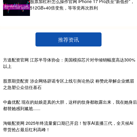
股票加杠杆怎么操作官网 iPhone 17 Pro跌至“新低价”，
512GB+40倍变焦，等等党再次胜利
推荐资讯
方道配资官网 江苏半导体协会：美国模拟芯片对华倾销幅度高达300%
以上
股票期货配资 涉企网络辟谣专区上线引舆论热议 称赞此举解企业燃眉
之急塑公众信任基石
中鑫优配 现在的姑娘是真的大胆，这样的纹身都敢露出来，我在她身后
都替她感到尴尬......
淘银配资网 2025年终流量窗口期已开启！智享AI直播三代，全天候AI
带货抢占最后红利高峰！