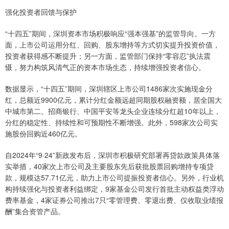
强化投资者回馈与保护
“十四五”期间，深圳资本市场积极响应“强本强基”的监管导向。一方
面，上市公司运用分红、回购、股东增持等方式切实提升投资价值，
投资者获得感不断提升；另一方面，监管部门保持“零容忍”执法震
慑，努力构筑风清气正的资本市场生态，持续增强投资者信心。
数据显示，“十四五”期间，深圳辖区上市公司1486家次实施现金分
红，总额近9900亿元，累计分红金额远超同期股权融资额，居全国大
中城市第二。招商银行、中国平安等龙头企业连续分红超10年以上，
分红的稳定性、持续性和可预期性不断增强。此外，598家次公司实
施股份回购近460亿元。
自2024年“9·24”新政发布后，深圳市积极研究部署再贷款政策具体落
实举措，40家次上市公司及主要股东先后获批股票回购增持专项贷
款，规模达57.71亿元，助力上市公司提振投资者信心。另外，行业机
构持续强化与投资者利益绑定，9家基金公司发行首批主动权益类浮动
费率基金，4家证券公司推出7只“零管理费、零退出费、仅收取业绩报
酬”集合资管产品。