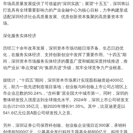
市场高质量发展提供了可借鉴的“深圳实践”；展望“十五五”，深圳将以
打造具有全球重要影响力的产业金融中心为核心目标，力争构建形成
适配深圳经济社会高质量发展、优质创新资本集聚的高质量资本市
场。
深化服务实体经济
历经三十余年改革发展，深圳资本市场功能日渐齐备、生态日趋优
化，在服务实体经济、支持创新创业中发挥了重要作用。“十四五”期
间，深圳资本市场服务实体经济的覆盖广度和赋能深度持续推进，推
动产业从“单点突破”向“集群共进”升级，筑牢全球竞争力产业根基。
据统计，“十四五”期间，深圳资本市场累计实现股权融资超4000亿
元，助力一批先进制造项目落地；创业板与科创板上市公司占辖区上
市企业总数的50.24%，“含科量”居全国大中城市第一。同时，深圳的
整体研发投入强度达到全球领先水平。2024年，深圳上市公司研发支
出合计2103.35亿元，较2020年增长91.35%。其中，比亚迪更是以
541.6亿元位居A股公司研发投入之首。
另外，深圳证券公司保荐科创板、创业板企业项目近300家，承销科
创债超5000亿元，公募基金发行科技主题基金超800亿元，科技主题