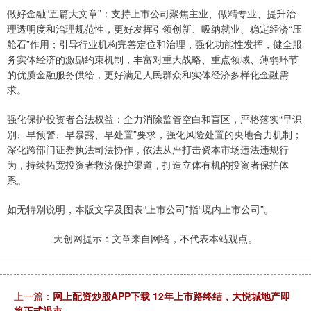
做好金融“五篇大文章”：支持上市公司聚焦主业、做精专业、提升治
理透明度和治理规范性，更好发挥引领创新、吸纳就业、稳定经济“压
舱石”作用；引导行业机构完善定位和治理，强化功能性发挥，健全服
务实体经济的激励约束机制，丰富对重大战略、重点领域、薄弱环节
的优质金融服务供给，更好满足人民群众和实体经济多样化金融需
求。
强化保护投资者合法权益：全力消除监管空白和盲区，严格落实“早识
别、早预警、早暴露、早处置”要求，强化风险处置的央地合力机制；
深化跨部门证券执法司法协作，依法从严打击资本市场违法违规行
为，持续拓宽投资者救济保护渠道，打造立体有机的投资者保护体
系。
如无特别说明，本版文字及图表“上市公司”指“境内上市公司”。
天创网提示：文章来自网络，不代表本站观点。
上一篇：
网上配资炒股APP下载 12年上市路终结，大悦城地产即
将正式退市