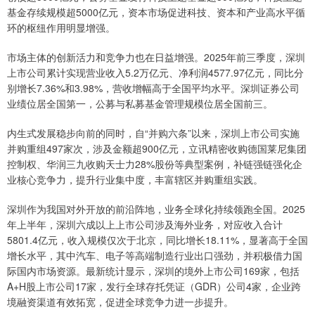
基金存续规模超5000亿元，资本市场促进科技、资本和产业高水平循
环的枢纽作用明显增强。
市场主体的创新活力和竞争力也在日益增强。2025年前三季度，深圳
上市公司累计实现营业收入5.2万亿元、净利润4577.97亿元，同比分
别增长7.36%和3.98%，营收增幅高于全国平均水平。深圳证券公司
业绩位居全国第一，公募与私募基金管理规模位居全国前三。
内生式发展稳步向前的同时，自“并购六条”以来，深圳上市公司实施
并购重组497家次，涉及金额超900亿元，立讯精密收购德国莱尼集团
控制权、华润三九收购天士力28%股份等典型案例，补链强链强化企
业核心竞争力，提升行业集中度，丰富辖区并购重组实践。
深圳作为我国对外开放的前沿阵地，业务全球化持续领跑全国。2025
年上半年，深圳六成以上上市公司涉及海外业务，对应收入合计
5801.4亿元，收入规模仅次于北京，同比增长18.11%，显著高于全国
增长水平，其中汽车、电子等高端制造行业出口强劲，并积极借力国
际国内市场资源。最新统计显示，深圳的境外上市公司169家，包括
A+H股上市公司17家，发行全球存托凭证（GDR）公司4家，企业跨
境融资渠道有效拓宽，促进全球竞争力进一步提升。