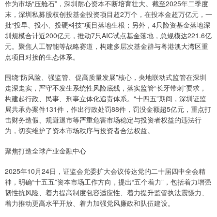
作为市场“压舱石”，深圳耐心资本不断培育壮大。截至2025年二季度
末，深圳私募股权创投基金投资项目超2万个，在投本金超万亿元，一
批“投早、投小、投硬科技”项目落地生根；另外，4只险资基金落地深
圳规模合计近200亿元，推动7只AIC试点基金落地，总规模达221.6亿
元。聚焦人工智能等战略赛道，构建多层次基金群与粤港澳大湾区重
点项目对接的生态体系。
围绕“防风险、强监管、促高质量发展”核心，央地联动式监管在深圳
走深走实，严守不发生系统性风险底线，落实监管“长牙带刺”要求，
构建起行政、民事、刑事立体化追责体系。“十四五”期间，深圳证监
局共承办案件131件，作出行政处罚88件，罚没金额超5亿元，重点打
击财务造假、规避退市等严重危害市场稳定与投资者权益的违法行
为，切实维护了资本市场秩序与投资者合法权益。
聚焦打造全球产业金融中心
2025年10月24日，证监会党委扩大会议传达党的二十届四中全会精
神，明确“十五五”资本市场工作方向，提出“五个着力”，包括着力增强
韧性抗风险、着力提高制度包容适应性、着力提升监管执法震慑力、
着力推动更高水平开放、着力加强党风廉政和队伍建设。